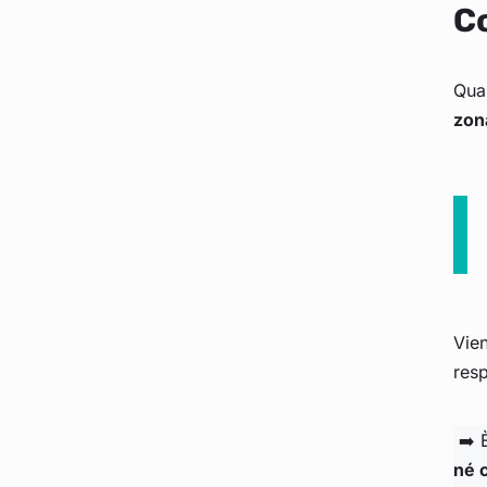
Co
Quan
zon
Vie
resp
➡️ È
né 