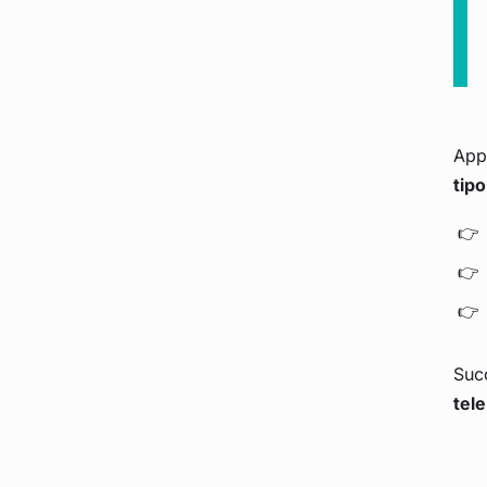
Appe
tipo
Succ
tel