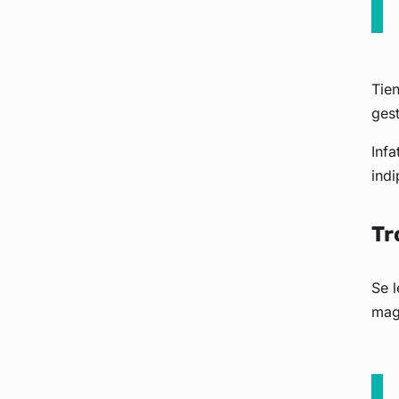
Tien
gest
Infa
indi
Tr
Se l
maga