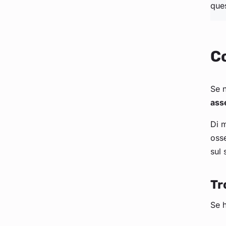
que
Co
Se n
ass
Di m
oss
sul 
Tr
Se h