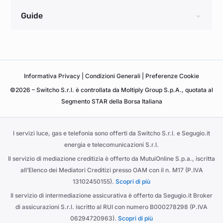
Guide
Informativa
Privacy
|
Condizioni Generali
|
Preferenze Cookie
©2026 – Switcho S.r.l. è controllata da Moltiply Group S.p.A., quotata al
Segmento STAR della Borsa Italiana
I servizi luce, gas e telefonia sono offerti da Switcho S.r.l. e Segugio.it
energia e telecomunicazioni S.r.l.
Il servizio di mediazione creditizia è offerto da MutuiOnline S.p.a., iscritta
all’Elenco dei Mediatori Creditizi presso OAM con il n. M17 (P.IVA
13102450155).
Scopri di più
Il servizio di intermediazione assicurativa è offerto da Segugio.it Broker
di assicurazioni S.r.l. iscritto al RUI con numero B000278298 (P.IVA
06294720963).
Scopri di più