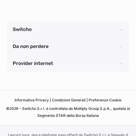
Switcho
Da non perdere
Provider internet
Informativa
Privacy
|
Condizioni Generali
|
Preferenze Cookie
©2026 – Switcho S.r.l. è controllata da Moltiply Group S.p.A., quotata al
Segmento STAR della Borsa Italiana
I servizi luce, gas e telefonia sono offerti da Switcho S.r.l. e Segugio.it