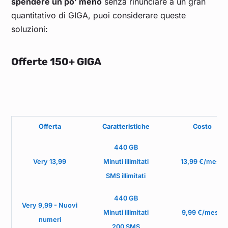
spendere un po’ meno
senza rinunciare a un gran
quantitativo di GIGA, puoi considerare queste
soluzioni:
Offerte 150+ GIGA
Offerta
Caratteristiche
Costo
440 GB
Very 13,99
Minuti illimitati
13,99 €/mese
SMS illimitati
440 GB
Very 9,99 - Nuovi
Minuti illimitati
9,99 €/mese
numeri
200 SMS