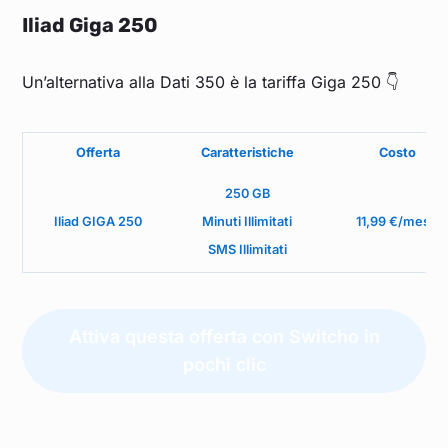
Iliad Giga 250
Un’alternativa alla Dati 350 è la tariffa Giga 250 👇
Offerta
Caratteristiche
Costo
250 GB
Iliad GIGA 250
Minuti Illimitati
11,99 €/mese
SMS Illimitati
Attiva questa offerta con Switcho in
pochi clic