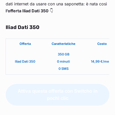
dati internet da usare con una saponetta: è nata così
l’offerta Iliad Dati 350
👇
Iliad Dati 350
Offerta
Caratteristiche
Costo
350 GB
Iliad Dati 350
0 minuti
14,99 €/mese
0 SMS
Attiva questa offerta con Switcho in
pochi clic