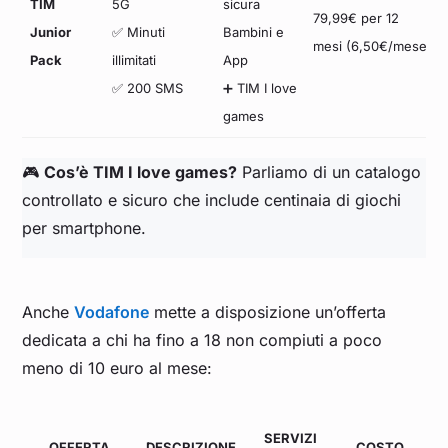
TIM
5G
sicura
79,99€ per 12
Junior
✅ Minuti
Bambini e
mesi (6,50€/mese)
Pack
illimitati
App
✅ 200 SMS
➕ TIM I love
games
🎮
Cos’è TIM I love games?
Parliamo di un catalogo
controllato e sicuro che include centinaia di giochi
per smartphone.
Anche
Vodafone
mette a disposizione un’offerta
dedicata a chi ha fino a 18 non compiuti a poco
meno di 10 euro al mese:
SERVIZI
OFFERTA
DESCRIZIONE
COSTO