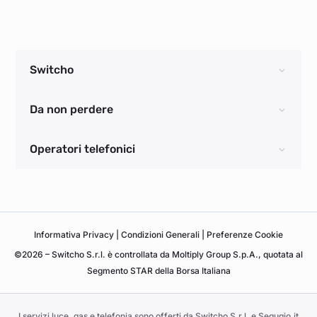
Switcho
Da non perdere
Operatori telefonici
Informativa
Privacy
|
Condizioni Generali
|
Preferenze Cookie
©2026 – Switcho S.r.l. è controllata da Moltiply Group S.p.A., quotata al
Segmento STAR della Borsa Italiana
I servizi luce, gas e telefonia sono offerti da Switcho S.r.l. e Segugio.it