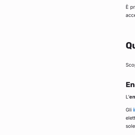
È pr
acce
Qu
Scop
En
L’
en
Gli
elet
sol