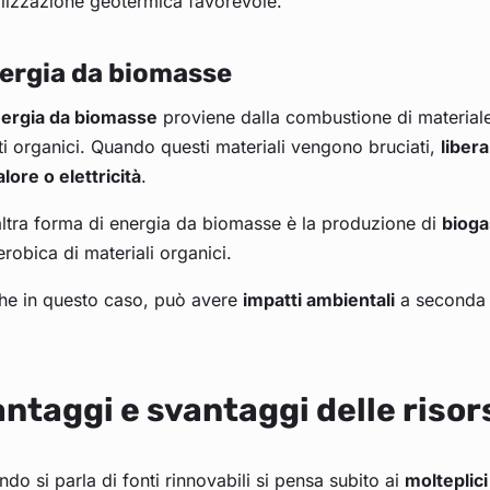
alizzazione geotermica favorevole.
ergia da biomasse
ergia da biomasse
proviene dalla combustione di materiale
uti organici. Quando questi materiali vengono bruciati,
liber
alore o elettricità
.
ltra forma di energia da biomasse è la produzione di
bioga
robica di materiali organici.
he in questo caso, può avere
impatti ambientali
a seconda d
ntaggi e svantaggi delle risor
do si parla di fonti rinnovabili si pensa subito ai
molteplici