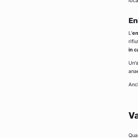
loc
En
L’
en
rifi
in c
Un’a
anae
Anc
Va
Quan