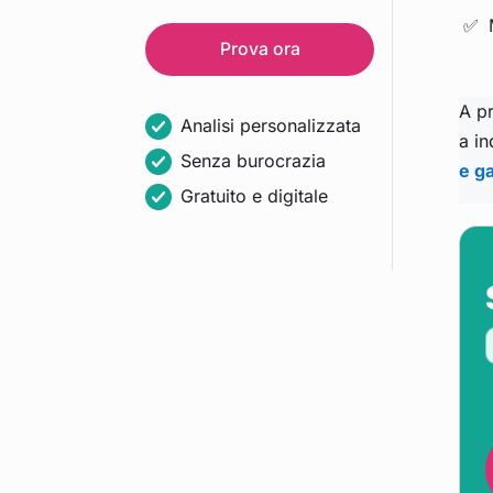
Prova ora
A pr
Analisi personalizzata
a in
Senza burocrazia
e g
Gratuito e digitale