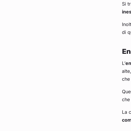
Si t
ine
Inol
di q
En
L’
en
alte
che 
Que
che 
La c
comb