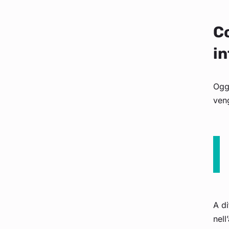
Co
i
Oggi
veng
A d
nell