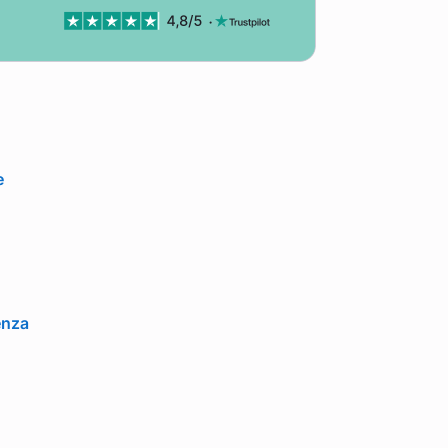
e
renza