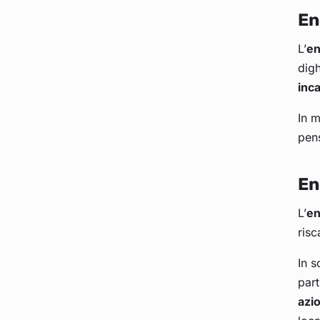
En
L’
en
digh
inc
In m
pens
En
L’
en
ris
In s
part
azi