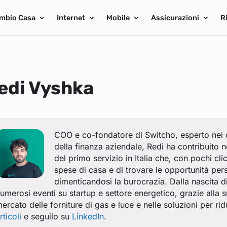
mbio Casa
Internet
Mobile
Assicurazioni
R
edi Vyshka
COO e co-fondatore di Switcho, esperto nei 
della finanza aziendale, Redi ha contribuito n
del primo servizio in Italia che, con pochi cli
spese di casa e di trovare le opportunità per
dimenticandosi la burocrazia. Dalla nascita d
umerosi eventi su startup e settore energetico, grazie alla
ercato delle forniture di gas e luce e nelle soluzioni per ridu
rticoli
e seguilo su
LinkedIn
.