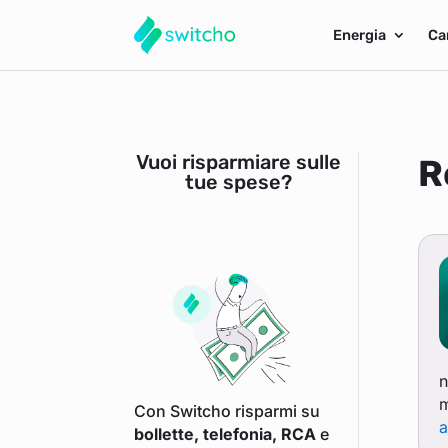
Energia
Ca
Vuoi risparmiare sulle
R
tue spese?
n
m
Con Switcho risparmi su
a
bollette, telefonia, RCA
e