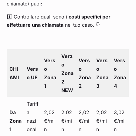
chiamate) puoi:
1️⃣ Controllare quali sono i
costi specifici per
effettuare una chiamata
nel tuo caso. 👇
Verz
Vers
Vers
Vers
Vers
o
CHI
Vers
o
o
o
o
Zona
AMI
o UE
Zona
Zona
Zona
Zona
2
1
2
3
4
NEW
Tariff
Da
a
2,02
2,02
2,02
2,02
3,02
Zona
nazi
€/mi
€/mi
€/mi
€/mi
€/mi
1
onal
n
n
n
n
n