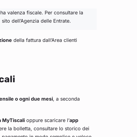
n ha valenza fiscale. Per consultare la
 sito dell’Agenzia delle Entrate.
zione
della fattura dall’Area clienti
cali
nsile o ogni due mesi
, a seconda
a MyTiscali
oppure scaricare l’
app
e la bolletta, consultare lo storico dei
 di pagamento in modo semplice e veloce.