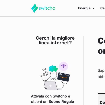
Energia
Ca
Cerchi la migliore
C
linea internet?
o
Sap
abbo
Attivala con Switcho e
ottieni un
Buono Regalo
Do