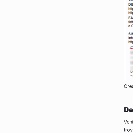
Cred
De
Veni
trov