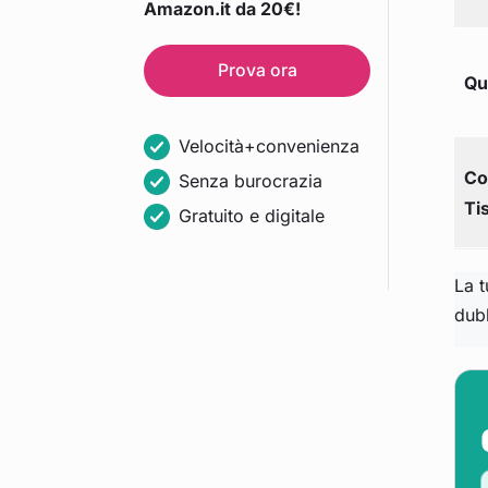
Amazon.it da 20€!
Prova ora
Qua
Velocità+convenienza
Co
Senza burocrazia
Tis
Gratuito e digitale
La t
dubb