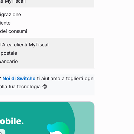
ti MyTiscali
igrazione
iente
 dei consumi
l’Area clienti MyTiscali
 postale
bancario
e?
Noi di Switcho
ti aiutiamo a toglierti ogni
alla tua tecnologia 😎