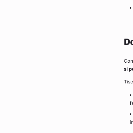
Do
Cons
si p
Tisc
f
i