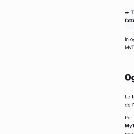
➡️ T
fatt
In 
MyT
Og
Le
f
dell
Per 
MyT
paga