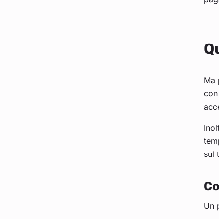
Qu
Ma 
con
acce
Inol
temp
sul 
Co
Un p