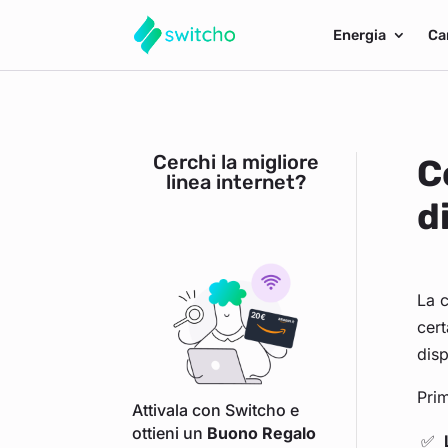
Energia
Ca
Cerchi la migliore
C
linea internet?
d
La 
cert
disp
Prim
Attivala con Switcho e
ottieni un
Buono Regalo