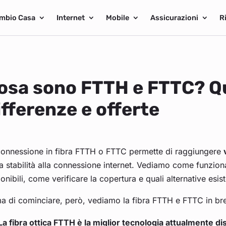
mbio Casa
Internet
Mobile
Assicurazioni
R
osa sono FTTH e FTTC? Qu
ifferenze e offerte
connessione in fibra FTTH o FTTC permette di raggiungere
a stabilità alla connessione internet. Vediamo come funziona 
onibili, come verificare la copertura e quali alternative esis
a di cominciare, però, vediamo la fibra FTTH e FTTC in br
La fibra ottica FTTH è la miglior tecnologia attualmente di