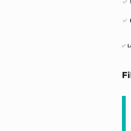
✅
L
Fi