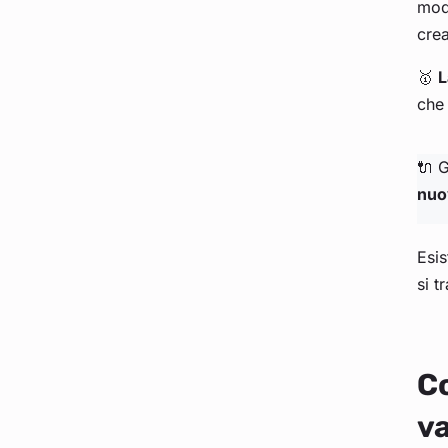
mod
crea
🥇
L
che 
🔌 G
nuo
Esi
si t
Co
v