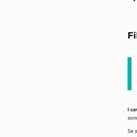
Fi
I ca
son
Se s