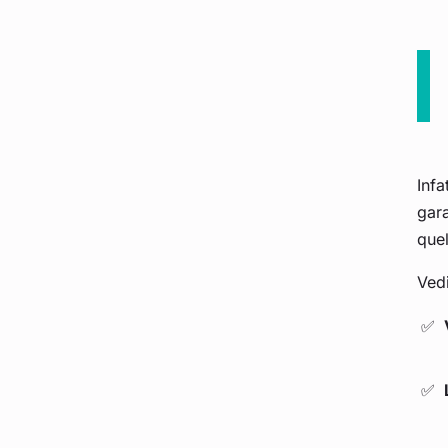
Infa
gara
quel
Vedi