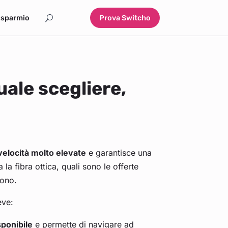
isparmio
Prova Switcho
ale scegliere,
velocità molto elevate
e garantisce una
la fibra ottica, quali sono le offerte
tono.
eve:
sponibile
e permette di navigare ad