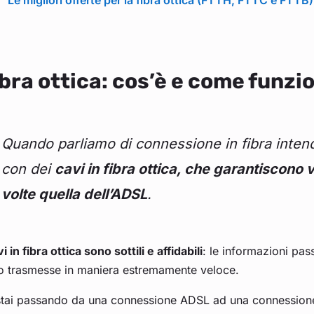
Le migliori offerte per la fibra ottica (FTTH, FTTC e FTTB)
bra ottica: cos’è e come funzi
Quando parliamo di connessione in fibra inten
con dei
cavi in fibra ottica, che garantiscono v
volte quella dell’ADSL
.
vi in fibra ottica sono sottili e affidabili
: le informazioni pas
o trasmesse in maniera estremamente veloce.
tai passando da una connessione ADSL ad una connessione in