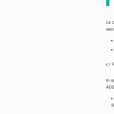
La c
seco
👉 P
In q
ADSL
(