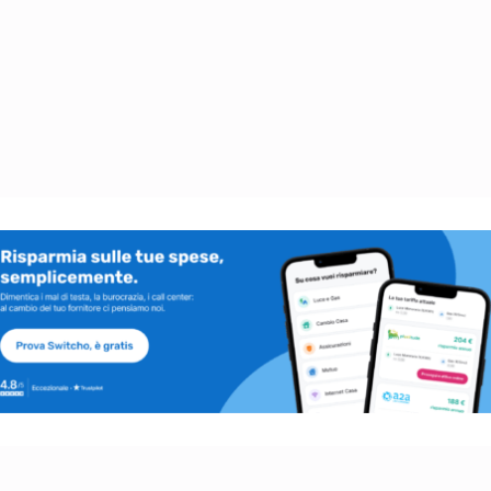
allo stoccaggio di gas. Ecco come
prepararsi all’inverno grazie a flessibilità
e tempestività.