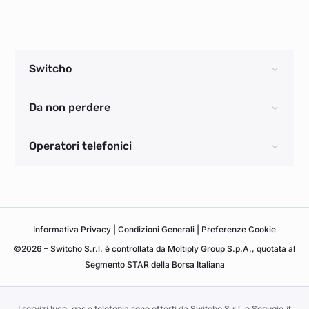
Switcho
Da non perdere
Operatori telefonici
Informativa
Privacy
|
Condizioni Generali
|
Preferenze Cookie
©2026 – Switcho S.r.l. è controllata da Moltiply Group S.p.A., quotata al
Segmento STAR della Borsa Italiana
I servizi luce, gas e telefonia sono offerti da Switcho S.r.l. e Segugio.it