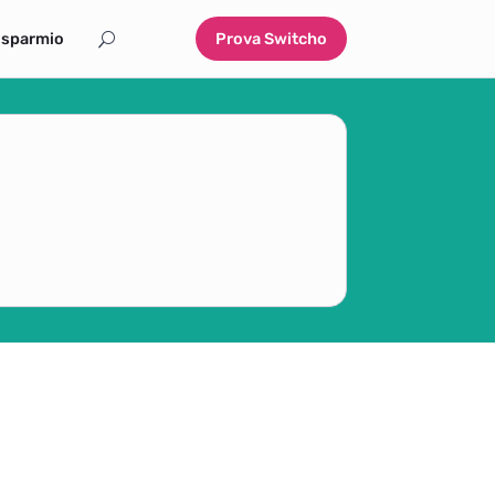
isparmio
Prova Switcho