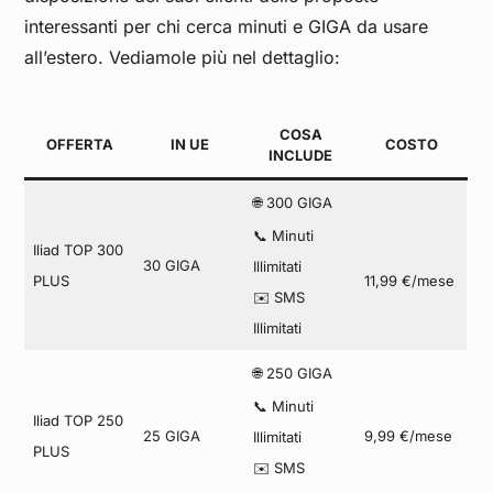
interessanti per chi cerca minuti e GIGA da usare
all’estero. Vediamole più nel dettaglio:
COSA
OFFERTA
IN UE
COSTO
INCLUDE
300 GIGA
🌐
📞 Minuti
Iliad TOP 300
30 GIGA
Illimitati
PLUS
11,99 €/mese
✉️ SMS
Illimitati
250 GIGA
🌐
📞 Minuti
Iliad TOP 250
25 GIGA
9,99 €/mese
Illimitati
PLUS
✉️ SMS