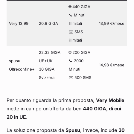
🌐 440 GIGA
📞 Minuti
Very 13,99
20,9 GIGA
Illimitati
13,99 €/mese
✉️ SMS
illimitati
22,32 GIGA
🌐 200 GIGA
spusu
UE+UK
📞 2000
14,98 €/mese
Oltreconfine+
30 GIGA
Minuti
Svizzera
✉️ 500 SMS
Per quanto riguarda la prima proposta,
Very Mobile
mette in campo un’offerta da ben
440 GIGA, di cui
20 in UE
.
La soluzione proposta da
Spusu
, invece, include
30