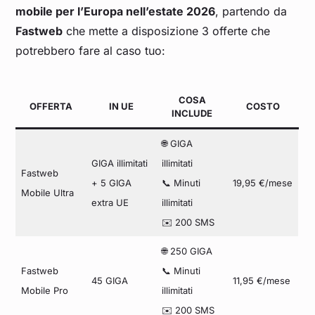
mobile per l’Europa nell’estate 2026
, partendo da
Fastweb
che mette a disposizione 3 offerte che
potrebbero fare al caso tuo:
COSA
OFFERTA
IN UE
COSTO
INCLUDE
🌐 GIGA
GIGA illimitati
illimitati
Fastweb
+ 5 GIGA
📞 Minuti
19,95 €/mese
Mobile Ultra
extra UE
illimitati
✉️ 200 SMS
🌐 250 GIGA
Fastweb
📞 Minuti
45 GIGA
11,95 €/mese
Mobile Pro
illimitati
✉️ 200 SMS