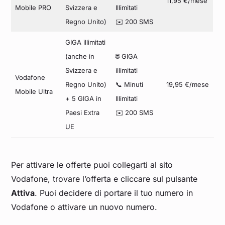
11,95 €/mese
Mobile PRO
Svizzera e
Illimitati
Regno Unito)
✉️ 200 SMS
GIGA illimitati
(anche in
🌐 GIGA
Svizzera e
illimitati
Vodafone
Regno Unito)
📞 Minuti
19,95 €/mese
Mobile Ultra
+ 5 GIGA in
Illimitati
Paesi Extra
✉️ 200 SMS
UE
Per attivare le offerte puoi collegarti al sito
Vodafone, trovare l’offerta e cliccare sul pulsante
Attiva
. Puoi decidere di portare il tuo numero in
Vodafone o attivare un nuovo numero.